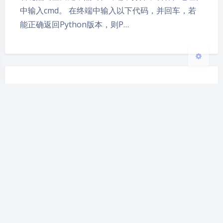
中输入cmd。 在终端中输入以下代码，并回车，若
关闭
日落
暗化
灰度
能正确返回Python版本，则P…
【软件推荐】简单的局域网直
播方案（OBS+Smart_rtmpd）
2022-6-02 22:59
|
7,785
|
0
|
软件推荐
602 字
|
3 分钟
​ 1、为什么会有这个文章 因为和女朋友一直呆在一
起，有时候会有给她分享自己屏幕（玩游戏或者看电
影）的需求，OBS+直播平台推流固然简单，但是经
常被封，QQ，钉钉，腾讯会议等软件影响性能（均