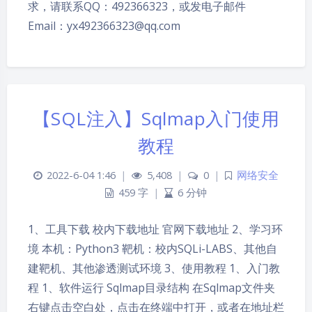
求，请联系QQ：492366323，或发电子邮件
Email：yx492366323@qq.com
【SQL注入】Sqlmap入门使用
教程
2022-6-04 1:46
|
5,408
|
0
|
网络安全
459 字
|
6 分钟
夜间模式
1、工具下载 校内下载地址 官网下载地址 2、学习环
境 本机：Python3 靶机：校内SQLi-LABS、其他自
Sans Serif
Serif
建靶机、其他渗透测试环境 3、使用教程 1、入门教
程 1、软件运行 Sqlmap目录结构 在Sqlmap文件夹
浅阴影
深阴影
右键点击空白处，点击在终端中打开，或者在地址栏