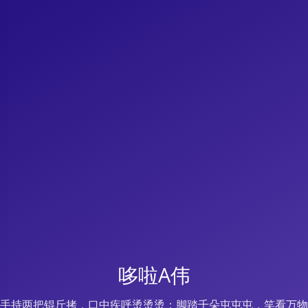
哆啦A伟
手持两把锟斤拷，口中疾呼烫烫烫；脚踏千朵屯屯屯，笑看万物