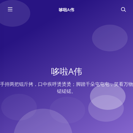
哆啦A伟
哆啦A伟
手持两把锟斤拷，口中疾呼烫烫烫；脚踏千朵屯屯屯，笑看万物
锘锘锘。