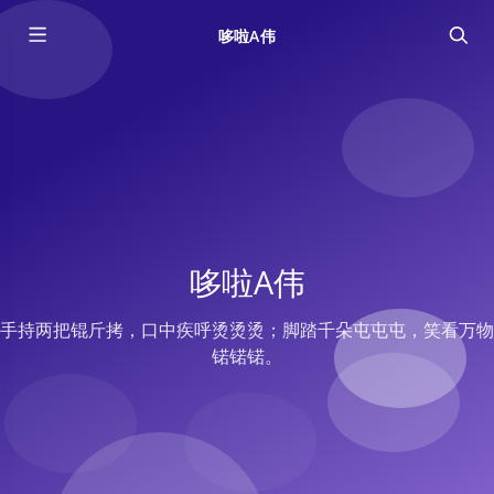
哆啦A伟
哆啦A伟
手持两把锟斤拷，口中疾呼烫烫烫；脚踏千朵屯屯屯，笑看万物
锘锘锘。