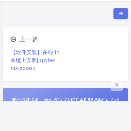
夜间模式
豆
Sans Serif
Serif
上一篇
浅阴影
深阴影
【软件安装】在Kylin
系统上安装jupyter
关闭
日落
暗化
灰度
notebook
若无特殊说明，全站默认采用
CC 4.0 BY-SA
许可协议
© 2022
CUPK哆啦A伟
| Powerd by
Tencent Cloud
&
WordPress
&
Argon
晋ICP备2022004898号-1