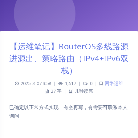
【运维笔记】RouterOS多线路源
进源出、策略路由（IPv4+IPv6双
栈）
2025-3-07 3:58
|
1,517
|
0
|
网络运维
27 字
|
几秒读完
已确定以正常方式实现，有空再写，有需要可联系本人
询问