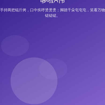
手持两把锟斤拷，口中疾呼烫烫烫；脚踏千朵屯屯屯，笑看万物
锘锘锘。