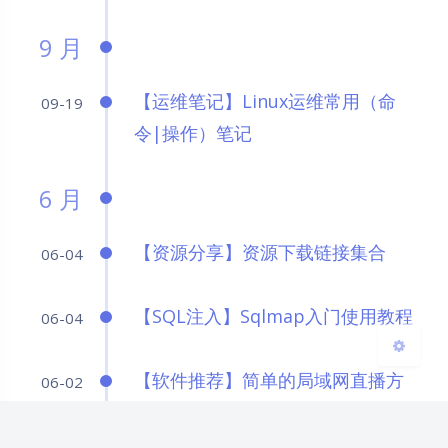
9 月
【运维笔记】Linux运维常用（命
09-19
夜间模式
令|操作）笔记
Sans Serif
Serif
6 月
浅阴影
深阴影
【资源分享】资源下载链接集合
06-04
关闭
日落
暗化
灰度
【SQL注入】Sqlmap入门使用教程
06-04
【软件推荐】简单的局域网直播方
06-02
案（OBS+Smart_rtmpd）